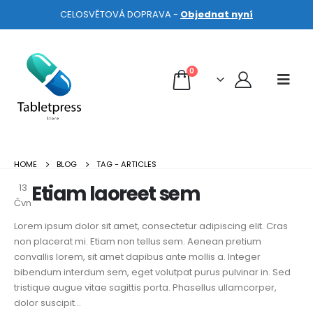
CELOSVĚTOVÁ DOPRAVA -
Objednat nyní
0
HOME
BLOG
TAG -
ARTICLES
Etiam laoreet sem
13
Čvn
Lorem ipsum dolor sit amet, consectetur adipiscing elit. Cras
non placerat mi. Etiam non tellus sem. Aenean pretium
convallis lorem, sit amet dapibus ante mollis a. Integer
bibendum interdum sem, eget volutpat purus pulvinar in. Sed
tristique augue vitae sagittis porta. Phasellus ullamcorper,
dolor suscipit...