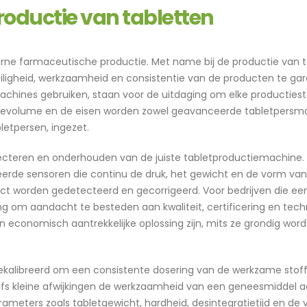
productie van tabletten
derne farmaceutische productie. Met name bij de productie van 
ligheid, werkzaamheid en consistentie van de producten te ga
chines gebruiken, staan ​​voor de uitdaging om elke producties
tievolume en de eisen worden zowel geavanceerde tabletpersm
letpersen, ingezet.
selecteren en onderhouden van de juiste tabletproductiemachine
erde sensoren die continu de druk, het gewicht en de vorm van
ect worden gedetecteerd en gecorrigeerd. Voor bedrijven die ee
ang om aandacht te besteden aan kwaliteit, certificering en tec
n economisch aantrekkelijke oplossing zijn, mits ze grondig wor
ekalibreerd om een ​​consistente dosering van de werkzame stof
elfs kleine afwijkingen de werkzaamheid van een geneesmiddel aa
eters zoals tabletgewicht, hardheid, desintegratietijd en de v