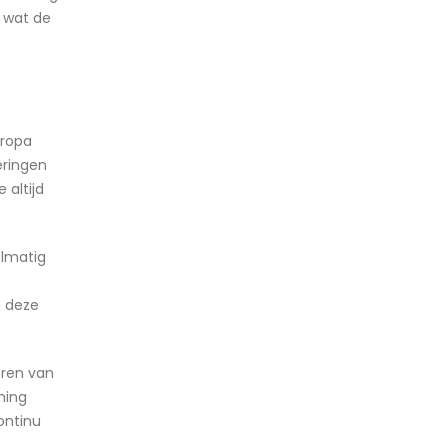
 wat de
uropa
eringen
 altijd
elmatig
s deze
eren van
ning
ontinu