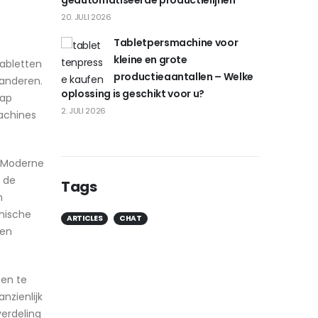
geautomatiseerde productielijnen
20. JULI 2026
Tabletpersmachine voor
kleine en grote
tabletten
productieaantallen – Welke
randeren.
oplossing is geschikt voor u?
tap
2. JULI 2026
achines
. Moderne
 de
Tags
n
hnische
ARTICLES
CHAT
den
fen te
nzienlijk
erdeling