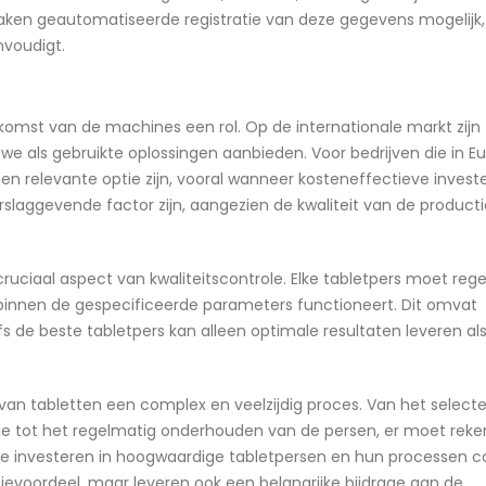
ken geautomatiseerde registratie van deze gegevens mogelijk,
nvoudigt.
komst van de machines een rol. Op de internationale markt zijn
uwe als gebruikte oplossingen aanbieden. Voor bedrijven die in E
een relevante optie zijn, vooral wanneer kosteneffectieve invest
rslaggevende factor zijn, aangezien de kwaliteit van de productie
ruciaal aspect van kwaliteitscontrole. Elke tabletpers moet reg
innen de gespecificeerde parameters functioneert. Dit omvat
fs de beste tabletpers kan alleen optimale resultaten leveren al
 van tabletten een complex en veelzijdig proces. Van het select
ie tot het regelmatig onderhouden van de persen, er moet reke
ie investeren in hoogwaardige tabletpersen en hun processen c
ievoordeel, maar leveren ook een belangrijke bijdrage aan de