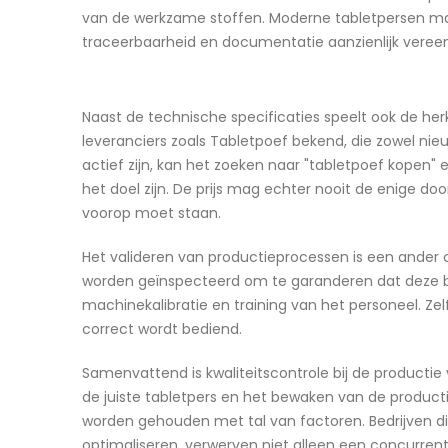
van de werkzame stoffen. Moderne tabletpersen ma
traceerbaarheid en documentatie aanzienlijk veree
Naast de technische specificaties speelt ook de her
leveranciers zoals Tabletpoef bekend, die zowel nie
actief zijn, kan het zoeken naar "tabletpoef kopen" 
het doel zijn. De prijs mag echter nooit de enige doo
voorop moet staan.
Het valideren van productieprocessen is een ander c
worden geïnspecteerd om te garanderen dat deze b
machinekalibratie en training van het personeel. Zel
correct wordt bediend.
Samenvattend is kwaliteitscontrole bij de productie
de juiste tabletpers en het bewaken van de product
worden gehouden met tal van factoren. Bedrijven d
optimaliseren, verwerven niet alleen een concurrent