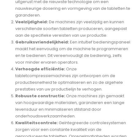
uitgerust met de nieuwste technologie om een
nauwkeurige dosering en vormgeving van de tabletten te
garanderen.
Veelzijdigheid:
De machines zijn veelzijdig en kunnen
verschillende soorten tabletten produceren, aangepast
aan de specifieke vereisten van uw productie.
Gebruiksvriendelijkheid:
Een intuïtief bedieningspaneel
maakt het eenvoudig om de machine te programmeren
en te bedienen. Dit vereenvoudigt de bediening, zelfs
voor minder ervaren operators.
Verhoogde efficiëntie:
Onze
tabletcompressiemachines zijn ontworpen om de
productiesnelheid te optimaliseren en zo de algehele
prestaties van uw productielijn te verhogen.
Robuuste constructie:
Onze machines zijn gemaakt
van hoogwaardige materialen, garanderen een lange
levensduur en minimaliseren stilstand door
onderhoudswerkzaamheden.
Kwaliteitscontrole:
Geïntegreerde controlesystemen
zorgen voor een constante kwaliteit van de
geproduceerde tabletten. Onregelmatigheden worden