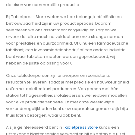
de eisen van commerciële productie.
Bij Tabletpress Store weten we hoe belangrijk efficiëntie en
betrouwbaarheid zijn in uw productieproces. Daarom
selecteren we ons assortiment zorgvuldig en zorgen we
ervoor dat elke machine voldoet aan onze strenge normen
voor prestaties en duurzaamheid. Of u nu een farmaceutische
fabrikant, een levensmiddelenbedrijf of een andere industrie
bent waar tabletten moeten worden geproduceerd, wij
hebben de juiste oplossing voor u.
Onze tablettenpersen zijn ontworpen om consistente
resultaten te leveren, zodat je met precisie en nauwkeurigheid
uniforme tabletten kunt produceren. Van persen met één
station tot hogesnelheidsrotatiepersen, we hebben modellen
voor elke productiebehoefte. En met onze wereldwijde
verzendmogelijkheden kunt u uw apparatuur gemakkelijk bij u
thuis laten bezorgen, waar u ook bent.
Als je geïnteresseerd bent in
Tabletpress Store
kunt u een
uitstekende klantenservice verwachten bij elke stap die u zet.