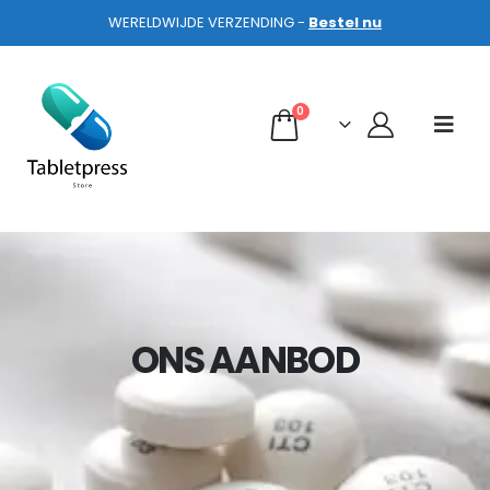
WERELDWIJDE VERZENDING -
Bestel nu
0
ONS AANBOD