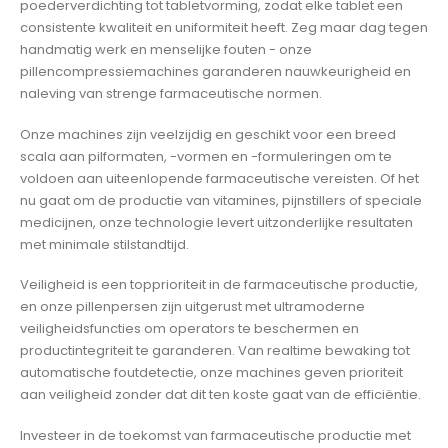
poederverdichting tot tabletvorming, zodat elke tablet een
consistente kwaliteit en uniformiteit heeft. Zeg maar dag tegen
handmatig werk en menselijke fouten - onze
pillencompressiemachines garanderen nauwkeurigheid en
naleving van strenge farmaceutische normen.
Onze machines zijn veelzijdig en geschikt voor een breed
scala aan pilformaten, -vormen en -formuleringen om te
voldoen aan uiteenlopende farmaceutische vereisten. Of het
nu gaat om de productie van vitamines, pijnstillers of speciale
medicijnen, onze technologie levert uitzonderlijke resultaten
met minimale stilstandtijd.
Veiligheid is een topprioriteit in de farmaceutische productie,
en onze pillenpersen zijn uitgerust met ultramoderne
veiligheidsfuncties om operators te beschermen en
productintegriteit te garanderen. Van realtime bewaking tot
automatische foutdetectie, onze machines geven prioriteit
aan veiligheid zonder dat dit ten koste gaat van de efficiëntie.
Investeer in de toekomst van farmaceutische productie met