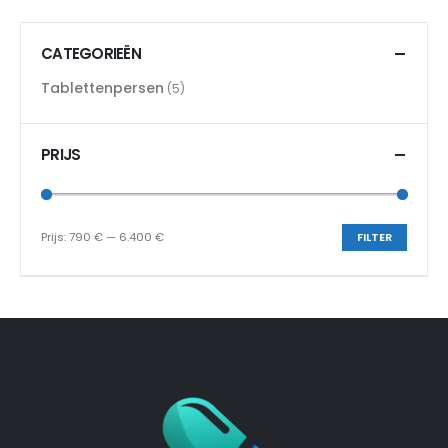
CATEGORIEËN
Tablettenpersen
(5)
PRIJS
Prijs:
790 €
—
6.400 €
FILTER
Min.
Max.
prijs
prijs