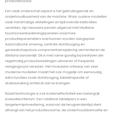
productiecyclus.
Een vaak onderschat aspect is het gebruiksgemak en
onderhoudbaarheid van de machine. Waar oudere modellen
vaak handmatige afstellingen en tijdrovende kalibraties
vereisten, zijn nieuwere persen uitgerust met intuïtieve
touchscreenbedieningspanelen waarmee
productieparameters snel kunnen worden aangepast.
Automatische smering, centrale stofafzuiging en
gereedschapsloze componentverwijdering verminderen de
stilstand aanzienlijk. Dit is met name gunstig bij bedrijven die
regelmatig productwisselingen uitvoeren of frequente
reinigingscycli vereisen. Het modulaire ontwerp van veel
moderne modellen maakt het ook mogelijk om eenvoudig
extra functies zoals stofafzuiging, tabletinspectie of
drukbewaking achteraf aan te brengen.
Naast technologie is ook kosteneffectiviteit een belangrijk
evaluatiecriterium. Een rotatieve tabletpers is een
langetermijninvestering, waarvan de terugverdientijd sterk
afhangt van het productievolume, de onderhoudsbehoefte en