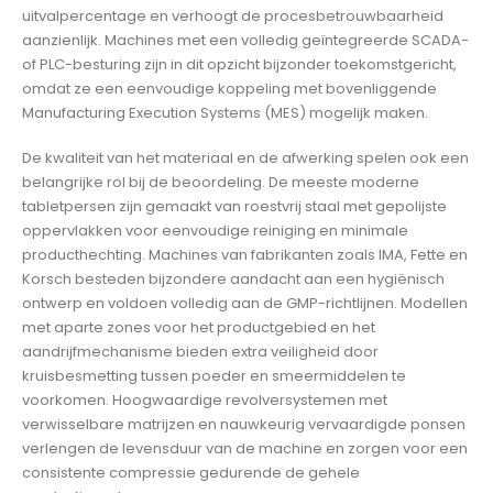
uitvalpercentage en verhoogt de procesbetrouwbaarheid
aanzienlijk. Machines met een volledig geïntegreerde SCADA-
of PLC-besturing zijn in dit opzicht bijzonder toekomstgericht,
omdat ze een eenvoudige koppeling met bovenliggende
Manufacturing Execution Systems (MES) mogelijk maken.
De kwaliteit van het materiaal en de afwerking spelen ook een
belangrijke rol bij de beoordeling. De meeste moderne
tabletpersen zijn gemaakt van roestvrij staal met gepolijste
oppervlakken voor eenvoudige reiniging en minimale
producthechting. Machines van fabrikanten zoals IMA, Fette en
Korsch besteden bijzondere aandacht aan een hygiënisch
ontwerp en voldoen volledig aan de GMP-richtlijnen. Modellen
met aparte zones voor het productgebied en het
aandrijfmechanisme bieden extra veiligheid door
kruisbesmetting tussen poeder en smeermiddelen te
voorkomen. Hoogwaardige revolversystemen met
verwisselbare matrijzen en nauwkeurig vervaardigde ponsen
verlengen de levensduur van de machine en zorgen voor een
consistente compressie gedurende de gehele