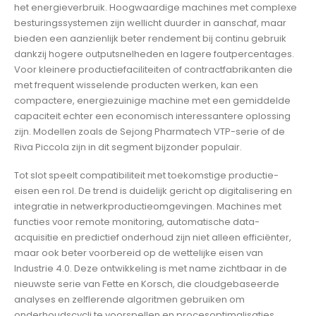
het energieverbruik. Hoogwaardige machines met complexe
besturingssystemen zijn wellicht duurder in aanschaf, maar
bieden een aanzienlijk beter rendement bij continu gebruik
dankzij hogere outputsnelheden en lagere foutpercentages.
Voor kleinere productiefaciliteiten of contractfabrikanten die
met frequent wisselende producten werken, kan een
compactere, energiezuinige machine met een gemiddelde
capaciteit echter een economisch interessantere oplossing
zijn. Modellen zoals de Sejong Pharmatech VTP-serie of de
Riva Piccola zijn in dit segment bijzonder populair.
Tot slot speelt compatibiliteit met toekomstige productie-
eisen een rol. De trend is duidelijk gericht op digitalisering en
integratie in netwerkproductieomgevingen. Machines met
functies voor remote monitoring, automatische data-
acquisitie en predictief onderhoud zijn niet alleen efficiënter,
maar ook beter voorbereid op de wettelijke eisen van
Industrie 4.0. Deze ontwikkeling is met name zichtbaar in de
nieuwste serie van Fette en Korsch, die cloudgebaseerde
analyses en zelflerende algoritmen gebruiken om
onderhoudscycli te voorspellen en procesoptimalisaties