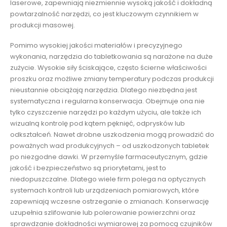
laserowe, zapewniają niezmiennie wysoką jakość i dokładną
powtarzalność narzędzi, co jest kluczowym czynnikiem w
produkcji masowej.
Pomimo wysokiej jakości materiałów i precyzyjnego
wykonania, narzędzia do tabletkowania są narażone na duże
zużycie. Wysokie siły ściskające, często ścierne właściwości
proszku oraz możliwe zmiany temperatury podczas produkcji
nieustannie obciążają narzędzia. Dlatego niezbędna jest
systematyczna i regularna konserwacja. Obejmuje ona nie
tylko czyszczenie narzędzi po każdym użyciu, ale także ich
wizualną kontrolę pod kątem pęknięć, odprysków lub
odkształceń. Nawet drobne uszkodzenia mogą prowadzić do
poważnych wad produkcyjnych – od uszkodzonych tabletek
po niezgodne dawki. W przemyśle farmaceutycznym, gdzie
jakość i bezpieczeństwo są priorytetami, jest to
niedopuszczalne. Dlatego wiele firm polega na optycznych
systemach kontroli lub urządzeniach pomiarowych, które
zapewniają wczesne ostrzeganie o zmianach. Konserwację
uzupełnia szlifowanie lub polerowanie powierzchni oraz
sprawdzanie dokładności wymiarowej za pomocą czujników