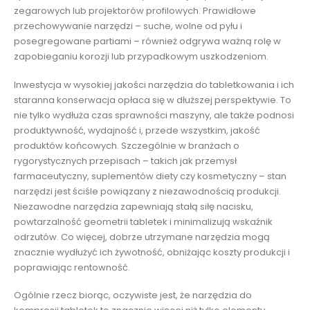
zegarowych lub projektorów profilowych. Prawidłowe
przechowywanie narzędzi – suche, wolne od pyłu i
posegregowane partiami – również odgrywa ważną rolę w
zapobieganiu korozji lub przypadkowym uszkodzeniom.
Inwestycja w wysokiej jakości narzędzia do tabletkowania i ich
staranna konserwacja opłaca się w dłuższej perspektywie. To
nie tylko wydłuża czas sprawności maszyny, ale także podnosi
produktywność, wydajność i, przede wszystkim, jakość
produktów końcowych. Szczególnie w branżach o
rygorystycznych przepisach – takich jak przemysł
farmaceutyczny, suplementów diety czy kosmetyczny – stan
narzędzi jest ściśle powiązany z niezawodnością produkcji.
Niezawodne narzędzia zapewniają stałą siłę nacisku,
powtarzalność geometrii tabletek i minimalizują wskaźnik
odrzutów. Co więcej, dobrze utrzymane narzędzia mogą
znacznie wydłużyć ich żywotność, obniżając koszty produkcji i
poprawiając rentowność.
Ogólnie rzecz biorąc, oczywiste jest, że narzędzia do