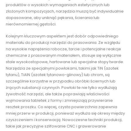
produktów o wysokich wymaganiach estetycznych lub
złożonych kompozycjach, narzędzia muszą być indywidualnie
dopasowane, aby uniknąć pękania, ścierania lub
nierównomiernej gęstości.
Kolejnym kluczowym aspektem jest dobór odpowiedniego
materiału do produkcji narzędzi do prasowania. Ze względu
na wysokie naprężenia robocze, tarcie i potencjalne reakcje
chemiczne z prasowanym materiałem, stosuje się wyłącznie
stale wysokostopowe, hartowane lub specjalne stopy twarde.
Narzędzia ze specjalnymi powłokami, takimi jak TiN (azotek
tytanu), TiAlN (azotek tytanowo-glinowy) lub chrom, są
szczególnie korzystne w przypadku obróbki ściernych lub
żrących substancji czynnych. Powłoki te nie tylko wydłużają
żywotność narzędzi, ale także poprawiają właściwości
wyjmowania tabletek z formy i zmniejszają przywieranie
resztek proszku. Co więcej, czysta powierzchnia zapewnia
mniej przerw w produkcji, ponieważ wydłuża się okresy między
czyszczeniem i konserwacją. Nowoczesne techniki produkcji,
takie jak precyzyjne szlifowanie CNC i grawerowanie