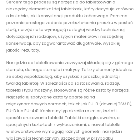
Sercem tego procesu są narzędzia do tabletkowania –
niezbędny element każdej tabletkarki, który decyduje zarówno
o kształcie, jak i konsystencji produktu końcowego. Pomimo
pozornie prostego zadania przekształcenia proszku w postać
stałą, narzędzia te wymagają rozległej wiedzy technicznej
dotyczącej ich rodzajów, użytych materiałów i niezbędnej
konserwacji, aby zagwarantować długotrwałe, wysokiej
jakości rezultaty.
Narzędzia do tabletkowania zazwyczaj składają się z górnego
stempla, dolnego stempla i matrycy. Te trzy elementy idealnie
ze sobą współdziałają, aby uzyskać z proszku jednolitą i
twardą tabletkę. W zależności od zastosowania, rodzaju
tabletki i typu maszyny, stosowane są różne kształty narzędzi.
Najczęściej spotykane kształty oparte są na
międzynarodowych normach, takich jak EU-B (dawniej TSM B),
EU-D lub EU-441. Konkretny typ określa rozmiar, kształt i
sposób drukowania tabletki. Tabletki okrągłe, owalne, o
specjalnych kształtach z wytłoczeniami, a nawet tabletki
wielowarstwowe wymagają różnych geometrii narzędzi i
właściwości technicznych. Szczególnie w przypadku