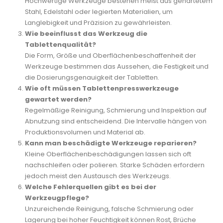
Hochwertige Werkzeuge bestehen meist aus gehärtetem
Stahl, Edelstahl oder legierten Materialien, um
Langlebigkeit und Präzision zu gewährleisten.
Wie beeinflusst das Werkzeug die
Tablettenqualität?
Die Form, Größe und Oberflächenbeschaffenheit der
Werkzeuge bestimmen das Aussehen, die Festigkeit und
die Dosierungsgenauigkeit der Tabletten.
Wie oft müssen Tablettenpresswerkzeuge
gewartet werden?
Regelmäßige Reinigung, Schmierung und Inspektion auf
Abnutzung sind entscheidend. Die Intervalle hängen von
Produktionsvolumen und Material ab.
Kann man beschädigte Werkzeuge reparieren?
Kleine Oberflächenbeschädigungen lassen sich oft
nachschleifen oder polieren. Starke Schäden erfordern
jedoch meist den Austausch des Werkzeugs.
Welche Fehlerquellen gibt es bei der
Werkzeugpflege?
Unzureichende Reinigung, falsche Schmierung oder
Lagerung bei hoher Feuchtigkeit können Rost, Brüche